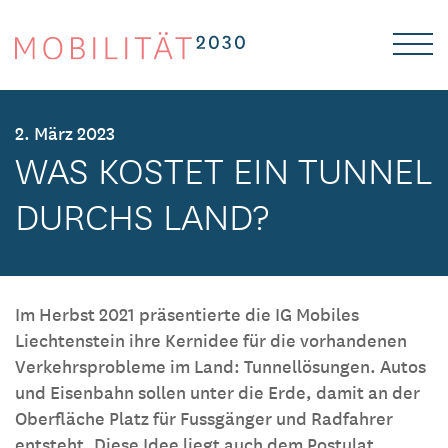
Logo
HOME
2. März 2023
WAS KOSTET EIN TUNNEL
MOBILITÄTSKONZEPT
DURCHS LAND?
FILME
DOWNLOADS
Im Herbst 2021 präsentierte die IG Mobiles
Liechtenstein ihre Kernidee für die vorhandenen
Verkehrsprobleme im Land: Tunnellösungen. Autos
und Eisenbahn sollen unter die Erde, damit an der
Oberfläche Platz für Fussgänger und Radfahrer
entsteht. Diese Idee liegt auch dem Postulat